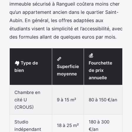
immeuble sécurisé à Rangueil coûtera moins cher
qu’un appartement ancien dans le quartier Saint-
Aubin. En général, les offres adaptées aux
étudiants visent la simplicité et l’accessibilité, avec
des formules allant de quelques euros par mois.
💰
📏
🏘️ Type de
Fourchette
Superficie
bien
de prix
moyenne
annuelle
Chambre en
cité U
9 à 15 m²
80 à 150 €/an
(CROUS)
Studio
180 à 300
18 à 25 m²
indépendant
€/an