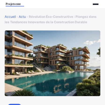
Accueil
›
Actu
›
Révolution Éco-Constructive : Plongez dans
les Tendances Innovantes de la Construction Durable